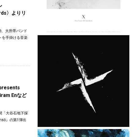
ル
rds〉よりリ
活動、大所帯バンド
ェクトを手掛ける音楽
esents
iram Enなど
空間「大谷石地下採
nsō』の第1弾出