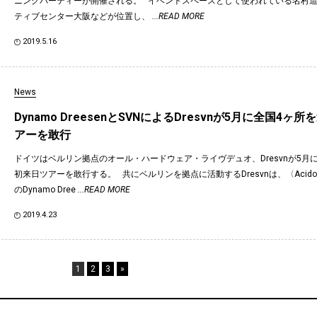
ニングパーティーが開催される。 イベントスペースとして使われている名村
ティブセンター大阪などが位置し、
...READ MORE
2019.5.16
News
Dynamo DreesenとSVNによるDresvnが5月に全国4ヶ
アーを敢行
ドイツはベルリン拠点のオール・ハードウェア・ライヴデュオ、Dresvnが5月
初来日ツアーを敢行する。 共にベルリンを拠点に活動するDresvnは、〈Acido R
のDynamo Dree
...READ MORE
2019.4.23
1
2
3
»