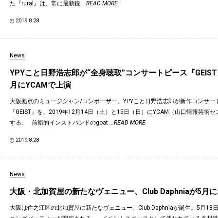
た『rural』は、常に最新鋭
...READ MORE
2019.8.28
News
YPYこと日野浩志郎が“全身聴取”コンサートピース『GEIST
月にYCAMで上演
大阪拠点のミュージシャン/コンポーザー、YPYこと日野浩志郎が新作コンサー
『GEIST』を、2019年12月14日（土）と15日（日）にYCAM（山口情報芸術
する。 前衛的インストバンドのgoat
...READ MORE
2019.8.28
News
大阪・北加賀屋の新たなヴェニュー、Club Daphniaが5月
大阪は住之江区の北加賀屋に新たなヴェニュー、Club Daphniaが誕生。5月18