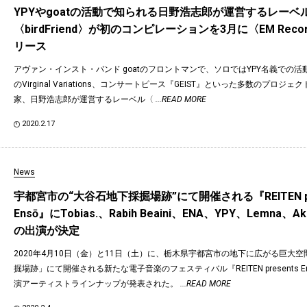
YPYやgoatの活動で知られる日野浩志郎が運営するレーベ
〈birdFriend〉が初のコンピレーションを3月に〈EM Reco
リース
アヴァン・インスト・バンド goatのフロントマンで、ソロではYPY名義での
のVirginal Variations、コンサートピース『GEIST』といった多数のプロジ
家、日野浩志郎が運営するレーベル〈
...READ MORE
2020.2.17
News
宇都宮市の“大谷石地下採掘場跡”にて開催される『REITEN pr
Ensō』にTobias.、Rabih Beaini、ENA、YPY、Lemna、Ak
の出演が決定
2020年4月10日（金）と11日（土）に、栃木県宇都宮市の地下に広がる巨大
掘場跡」にて開催される新たな電子音楽のフェスティバル『REITEN presents E
演アーティストラインナップが発表された。
...READ MORE