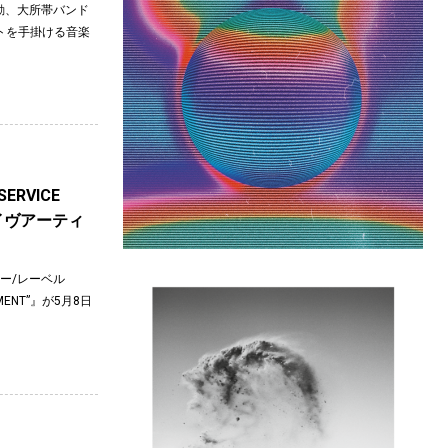
活動、大所帯バンド
ェクトを手掛ける音楽
ERVICE
ライヴアーティ
ィー/レーベル
MENT”』が5月8日