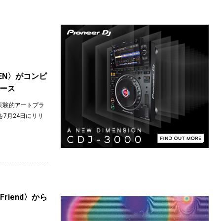
TEN〉がコンピ
リース
る実験的アートプラ
0』を7月24日にリリ
riend〉から