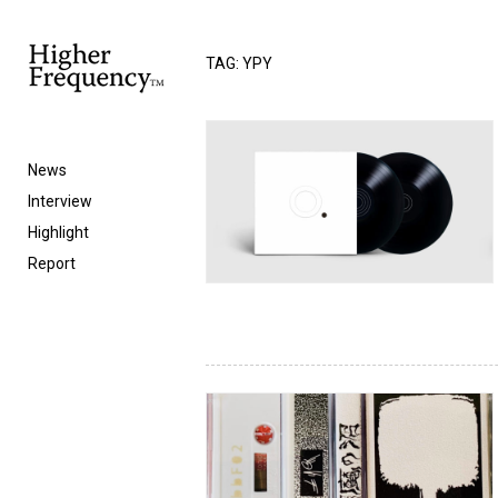
TAG: YPY
News
Interview
Highlight
Report