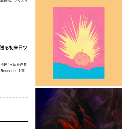
造船跡地、クリエイ
所を巡る初来日ツ
に全国4ヶ所を巡る
ecords〉主宰