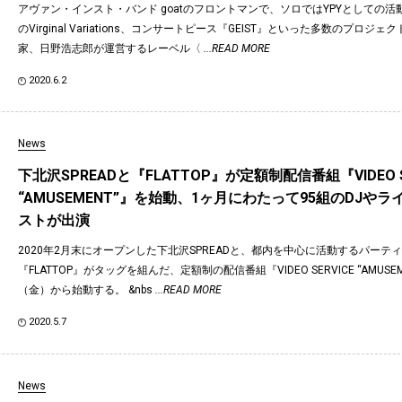
アヴァン・インスト・バンド goatのフロントマンで、ソロではYPYとしての
のVirginal Variations、コンサートピース『GEIST』といった多数のプロジ
家、日野浩志郎が運営するレーベル〈
...READ MORE
2020.6.2
News
下北沢SPREADと『FLATTOP』が定額制配信番組『VIDEO S
“AMUSEMENT”』を始動、1ヶ月にわたって95組のDJや
ストが出演
2020年2月末にオープンした下北沢SPREADと、都内を中心に活動するパーテ
『FLATTOP』がタッグを組んだ、定額制の配信番組『VIDEO SERVICE “AMUSE
（金）から始動する。 &nbs
...READ MORE
2020.5.7
News