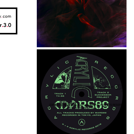
COPYRIGHT © 2015 HigherFrequency ALL RIGHTS RESERVED.