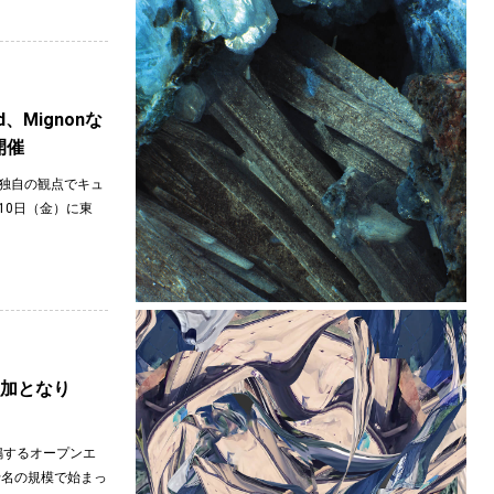
d、Mignonな
開催
楽を独自の観点でキュ
10日（金）に東
が追加となり
鳴するオープンエ
数十名の規模で始まっ