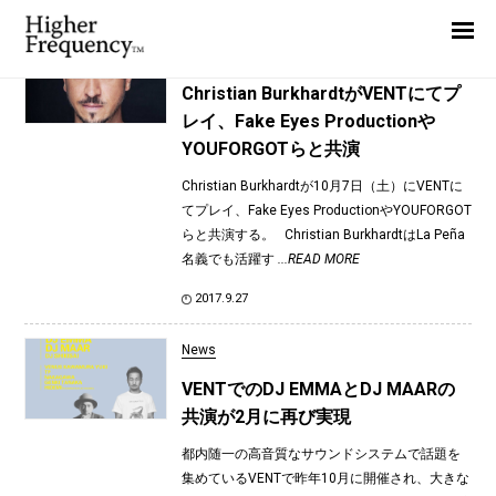
TAG: DJ MAAR
Home
News
News
Christian BurkhardtがVENTにてプ
レイ、Fake Eyes Productionや
Interview
YOUFORGOTらと共演
Highlight
Christian Burkhardtが10月7日（土）にVENTに
Report
てプレイ、Fake Eyes ProductionやYOUFORGOT
らと共演する。 Christian BurkhardtはLa Peña
名義でも活躍す
...READ MORE
2017.9.27
News
VENTでのDJ EMMAとDJ MAARの
共演が2月に再び実現
都内随一の高音質なサウンドシステムで話題を
集めているVENTで昨年10月に開催され、大きな