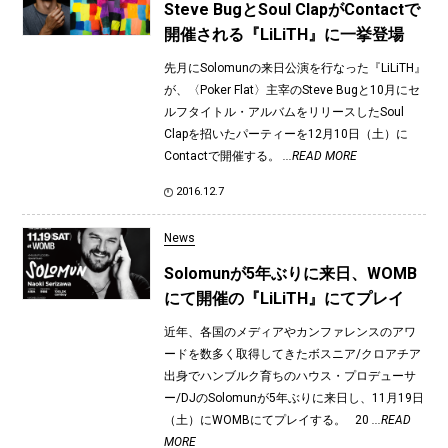
Steve BugとSoul ClapがContactで
開催される『LiLiTH』に一挙登場
先月にSolomunの来日公演を行なった『LiLiTH』
が、〈Poker Flat〉主宰のSteve Bugと10月にセ
ルフタイトル・アルバムをリリースしたSoul
Clapを招いたパーティーを12月10日（土）に
Contactで開催する。
...READ MORE
2016.12.7
News
Solomunが5年ぶりに来日、WOMB
にて開催の『LiLiTH』にてプレイ
近年、各国のメディアやカンファレンスのアワ
ードを数多く取得してきたボスニア/クロアチア
出身でハンブルク育ちのハウス・プロデューサ
ー/DJのSolomunが5年ぶりに来日し、11月19日
（土）にWOMBにてプレイする。 20
...READ
MORE