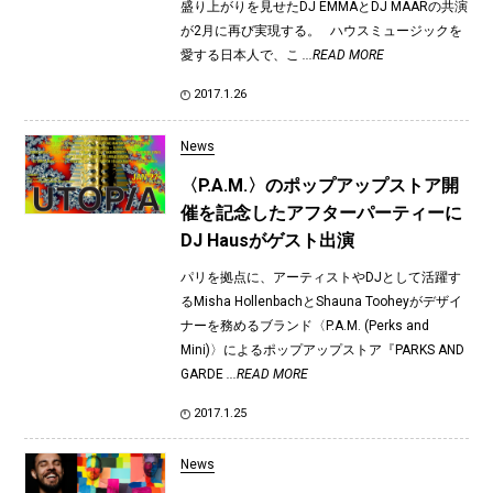
盛り上がりを見せたDJ EMMAとDJ MAARの共演
が2月に再び実現する。 ハウスミュージックを
愛する日本人で、こ
...READ MORE
2017.1.26
News
〈P.A.M.〉のポップアップストア開
催を記念したアフターパーティーに
DJ Hausがゲスト出演
パリを拠点に、アーティストやDJとして活躍す
るMisha HollenbachとShauna Tooheyがデザイ
ナーを務めるブランド〈P.A.M. (Perks and
Mini)〉によるポップアップストア『PARKS AND
GARDE
...READ MORE
2017.1.25
News