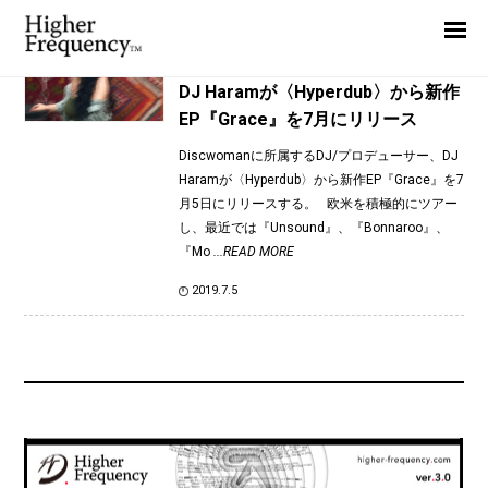
TAG: 700 Bliss
Home
News
News
DJ Haramが〈Hyperdub〉から新作
EP『Grace』を7月にリリース
Interview
Discwomanに所属するDJ/プロデューサー、DJ
Highlight
Haramが〈Hyperdub〉から新作EP『Grace』を7
Report
月5日にリリースする。 欧米を積極的にツアー
し、最近では『Unsound』、『Bonnaroo』、
『Mo
...READ MORE
2019.7.5