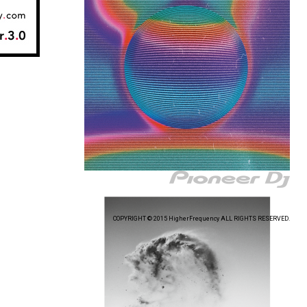
COPYRIGHT © 2015 HigherFrequency ALL RIGHTS RESERVED.