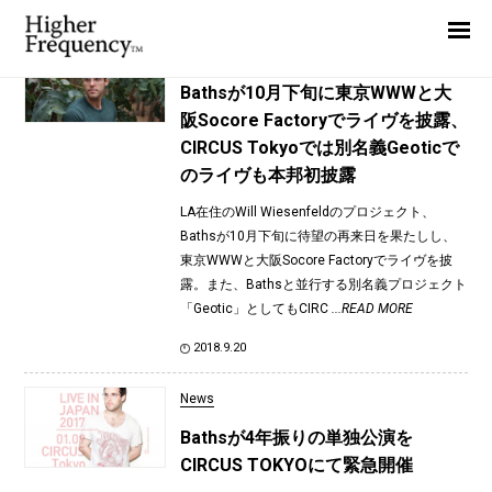
TAG: Baths
Home
News
News
Bathsが10月下旬に東京WWWと大
阪Socore Factoryでライヴを披露、
Interview
CIRCUS Tokyoでは別名義Geoticで
Highlight
のライヴも本邦初披露
Report
LA在住のWill Wiesenfeldのプロジェクト、
Bathsが10月下旬に待望の再来日を果たしし、
東京WWWと大阪Socore Factoryでライヴを披
露。また、Bathsと並行する別名義プロジェクト
「Geotic」としてもCIRC
...READ MORE
2018.9.20
News
Bathsが4年振りの単独公演を
CIRCUS TOKYOにて緊急開催