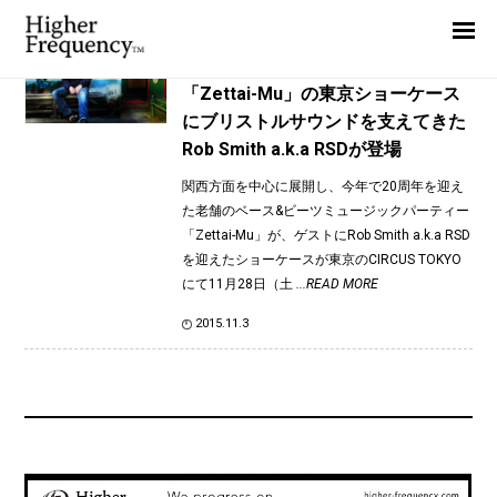
TAG: ZETTAI-MU
Home
News
News
「Zettai-Mu」の東京ショーケース
にブリストルサウンドを支えてきた
Interview
Rob Smith a.k.a RSDが登場
Highlight
関西方面を中心に展開し、今年で20周年を迎え
Report
た老舗のベース&ビーツミュージックパーティー
「Zettai-Mu」が、ゲストにRob Smith a.k.a RSD
を迎えたショーケースが東京のCIRCUS TOKYO
にて11月28日（土
...READ MORE
2015.11.3