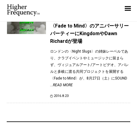
TAG: Dawn Richard
Home
News
News
〈Fade to Mind〉のアニバーサリー
パーティーにKingdomやDawn
Interview
Richardが登場
Highlight
ロンドンの〈Night Slugs〉の姉妹レーベルであ
Report
り、クラブイベントやミュージックに留まら
ず、ヴィジュアルアート/アートビデオ、アパレ
ルと多岐に渡る共同プロジェクトを展開する
〈Fade to Mind〉が、8月27日（土）にSOUND
...READ MORE
2016.8.23