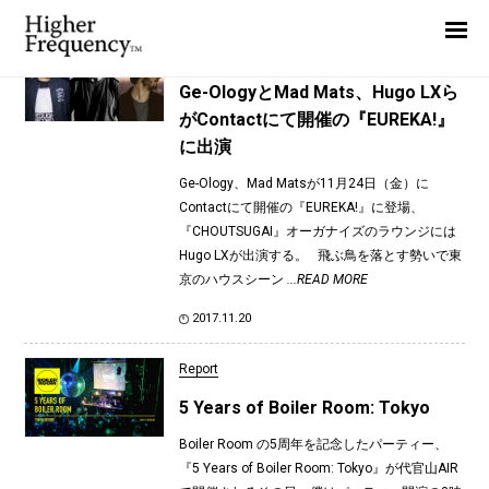
TAG: Mad Mats
Home
News
News
Ge-OlogyとMad Mats、Hugo LXら
がContactにて開催の『EUREKA!』
Interview
に出演
Highlight
Ge-Ology、Mad Matsが11月24日（金）に
Report
Contactにて開催の『EUREKA!』に登場、
『CHOUTSUGAI』オーガナイズのラウンジには
Hugo LXが出演する。 飛ぶ鳥を落とす勢いで東
京のハウスシーン
...READ MORE
2017.11.20
Report
5 Years of Boiler Room: Tokyo
Boiler Room の5周年を記念したパーティー、
『5 Years of Boiler Room: Tokyo』が代官山AIR