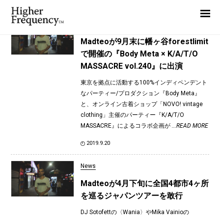
TAG: Madteo
Home
News
News
Madteoが9月末に幡ヶ谷forestlimit
で開催の『Body Meta × K/A/T/O
Interview
MASSACRE vol.240』に出演
Highlight
東京を拠点に活動する100%インディペンデント
Report
なパーティー/プロダクション『Body Meta』
と、オンライン古着ショップ「NOVO! vintage
clothing」主催のパーティー『K/A/T/O
MASSACRE』によるコラボ企画が
...READ MORE
2019.9.20
News
Madteoが4月下旬に全国4都市4ヶ所
を巡るジャパンツアーを敢行
DJ Sotofettの〈Wania〉やMika Vainioの