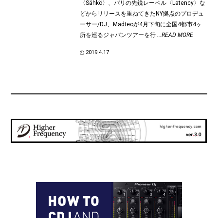
〈Sähkö〉、パリの先鋭レーベル〈Latency〉な
どからリリースを重ねてきたNY拠点のプロデュ
ーサー/DJ、Madteoが4月下旬に全国4都市4ヶ
所を巡るジャパンツアーを行
...READ MORE
2019.4.17