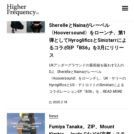
TAG: SHERELLE
Home
News
News
SherelleとNainaがレーベル
〈Hooversound〉をローンチ、第1
Interview
弾としてHyroglificsとSinistarrによ
Highlight
るコラボEP『BS6』を3月にリリー
ス
Report
UKアンダーグラウンドの最前線を賑わす2人の
DJ、SherelleとNainaがレーベル
〈Hooversound〉をローンチし、UK・サリーの
HyroglificsとUS・デトロイトのSinistarrによる
コラボレーションEP『BS6』を
...READ MORE
2020.2.18
News
Fumiya Tanaka、ZIP、Mount