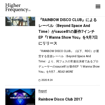
TAG: sauce81
Home
News
News
『RAINBOW DISCO CLUB』による
レーベル〈Beyond Space And
Interview
Time〉がsauce81の新作7インチ
Highlight
EP『I Wanna Show You』を9月7日
にリリース
Report
『RAINBOW DISCO CLUB』（以下、RDC）が運
営する音楽レーベル〈Beyond Space And
Time〉より、同フェスの常連出演者であるプロ
デューサーのsauce81が新作EP『I Wanna Show
You』を9月7
...READ MORE
2020.8.24
Report
Rainbow Disco Club 2017