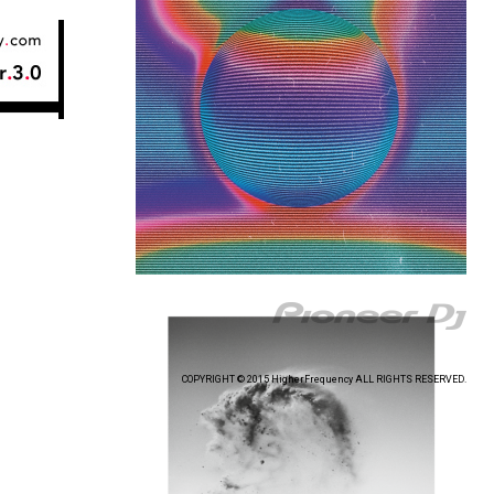
COPYRIGHT © 2015 HigherFrequency ALL RIGHTS RESERVED.