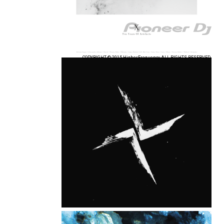
COPYRIGHT © 2015 HigherFrequency ALL RIGHTS RESERVED.