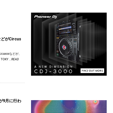
xなどがCircus
、Licaxxxなどが、
TOKY
...READ
アーが9月に行わ