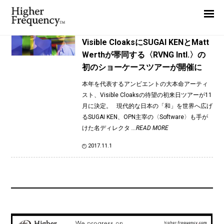
TAG: Phantom Kino Ballet
Home
News
News
Visible CloaksにSUGAI KENとMatt
Werthが帯同する〈RVNG Intl.〉の
Interview
初のショーケースツアーが開催に
Highlight
本年を代表するアンビエントの大本命アーティ
Report
スト、Visible Cloaksの待望の初来日ツアーが11
月に決定。 現代的な日本の「和」を世界へ広げ
るSUGAI KEN、OPN主宰の〈Software〉も手が
けた名ディレクタ
...READ MORE
2017.11.1