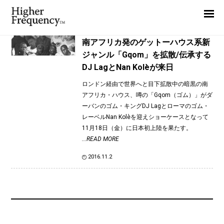
TAG: DJ Lag
Home
News
News
南アフリカ発のゲットーハウス系新
ジャンル「Gqom」を拡散/伝承する
Interview
DJ LagとNan Kolèが来日
Highlight
ロンドン経由で世界へと目下拡散中の暗黒の南
Report
アフリカ・ハウス、噂の「Gqom（ゴム）」がダ
ーバンのゴム・キングDJ Lagとローマのゴム・
レーベルNan Kolèを迎えショーケースとなって
11月18日（金）に日本初上陸を果たす。
...READ MORE
2016.11.2