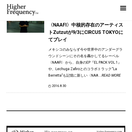
TAG: Zutzut
Home
News
News
〈NAAFI〉中核的存在のアーティス
トZutzutが9/3にCIRCUS TOKYOに
Interview
てプレイ
Highlight
メキシコのみならず今や世界中のアンダーグラ
Report
ウンドシーンにその名を轟かしてるレーベル
〈NAAFI〉から、自身のEP『EL PACK VOL.1』
や、Lechuga Zafiroとのコラボトラック“La
Berretta”も記憶に新しい〈NAA
...READ MORE
2016.8.30