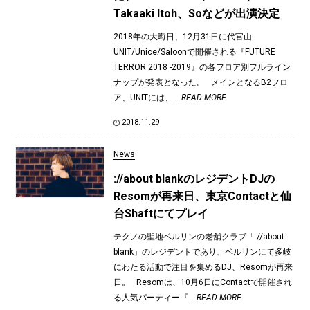
Takaaki Itoh、Soなどが出演決定
2018年の大晦日、12月31日に代官山
UNIT/Unice/Saloonで開催される『FUTURE
TERROR 2018 -2019』の各フロア別フルライン
ナップが発表となった。 メインとなるB2フロ
ア、UNITには、
...READ MORE
2018.11.29
News
://about blankのレジデントDJの
Resomが再来日、東京Contactと仙
台Shaftにてプレイ
テクノの聖地ベルリンの老舗クラブ「://about
blank」のレジデントであり、ベルリンにて多岐
にわたる活動で注目を集めるDJ、Resomが再来
日。 Resomは、10月6日にContactで開催され
る人気パーティー『
...READ MORE