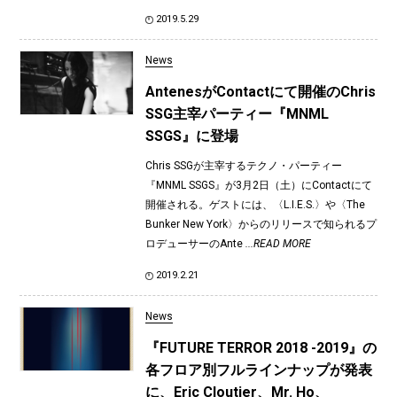
2019.5.29
News
AntenesがContactにて開催のChris
SSG主宰パーティー『MNML
SSGS』に登場
Chris SSGが主宰するテクノ・パーティー
『MNML SSGS』が3月2日（土）にContactにて
開催される。ゲストには、〈L.I.E.S.〉や〈The
Bunker New York〉からのリリースで知られるプ
ロデューサーのAnte
...READ MORE
2019.2.21
News
『FUTURE TERROR 2018 -2019』の
各フロア別フルラインナップが発表
に、Eric Cloutier、Mr. Ho、