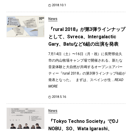
2018.10.1
News
『rural 2018』が第3弾ラインナップ
として、Svreca、Intergalactic
Gary、Batuなど6組の出演を発表
7月14日（土）〜16日（月・祝）に長野県佐久
市の内山牧場キャンプ場で開催される、新たな
音楽体験と大自然が共鳴するオープンエアパー
ティー『rural 2018』の第3弾ラインナップ6組が
発表となった。 まずは、スペインが生
...READ
MORE
2018.5.16
News
『Tokyo Techno Society』でDJ
NOBU、SO、Wata Igarashi、