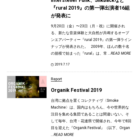
Intersteller Funk、Slikbackなど
『rural 2019』の第一弾出演者16組
が発表に
9月20日（金）〜23日（月・祝）に開催され
る、新たな音楽体験と大自然が共鳴するオープ
ンエアパーティー『rural 2019』の第一弾ライン
ナップが発表された。 2009年、ほんの数十名
の規模で始まった『rural』は、常
...READ MORE
2019.7.17
Report
Organik Festival 2019
台湾に拠点を置くコレクティヴ〈Smoke
Machine〉は、国内はもちろん、今や世界的な
注目を集める集団であることは間違いない。そ
して毎年、台湾・花連県で開催され、今年で8回
目を迎えた『Organik Festival』（以下、Organ
...READ MORE