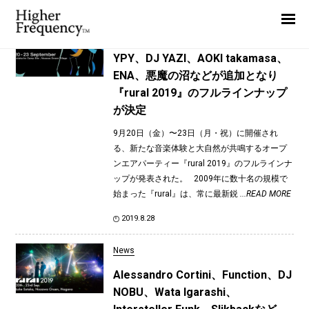
TAG: Chris SSG
Home
News
News
YPY、DJ YAZI、AOKI takamasa、
ENA、悪魔の沼などが追加となり
Interview
『rural 2019』のフルラインナップ
Highlight
が決定
Report
9月20日（金）〜23日（月・祝）に開催され
る、新たな音楽体験と大自然が共鳴するオープ
ンエアパーティー『rural 2019』のフルラインナ
ップが発表された。 2009年に数十名の規模で
始まった『rural』は、常に最新鋭
...READ MORE
2019.8.28
News
Alessandro Cortini、Function、DJ
NOBU、Wata Igarashi、