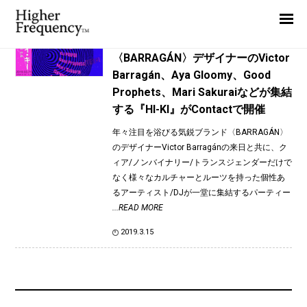
TAG: Victor
Home
News
News
〈BARRAGÁN〉デザイナーのVictor
Barragán、Aya Gloomy、Good
Interview
Prophets、Mari Sakuraiなどが集結
Highlight
する『HI-KI』がContactで開催
Report
年々注目を浴びる気鋭ブランド〈BARRAGÁN〉
のデザイナーVictor Barragánの来日と共に、ク
ィア/ノンバイナリー/トランスジェンダーだけで
なく様々なカルチャーとルーツを持った個性あ
るアーティスト/DJが一堂に集結するパーティー
...READ MORE
2019.3.15