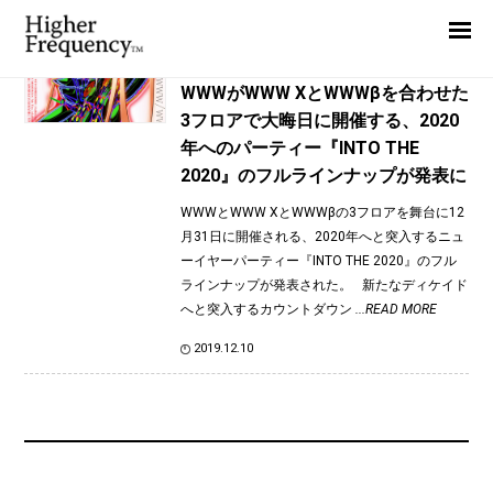
TAG: MMM
Home
News
News
WWWがWWW XとWWWβを合わせた
3フロアで大晦日に開催する、2020
Interview
年へのパーティー『INTO THE
Highlight
2020』のフルラインナップが発表に
Report
WWWとWWW XとWWWβの3フロアを舞台に12
月31日に開催される、2020年へと突入するニュ
ーイヤーパーティー『INTO THE 2020』のフル
ラインナップが発表された。 新たなディケイド
へと突入するカウントダウン
...READ MORE
2019.12.10