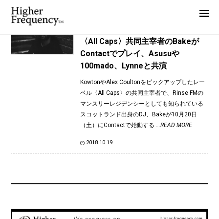
TAG: Asakura Takuya
Home
News
News
〈All Caps〉共同主宰者のBakeが
Contactでプレイ、Asusuや
Interview
100mado、Lynneと共演
Highlight
KowtonやAlex Coultonをピックアップしたレー
Report
ベル〈All Caps〉の共同主宰者で、Rinse FMの
マンスリーレジデンシーとしても知られている
スコットランド出身のDJ、Bakeが10月20日
（土）にContactで始動する
...READ MORE
2018.10.19