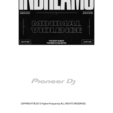
COPYRIGHT © 2015 HigherFrequency ALL RIGHTS RESERVED.