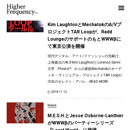
TAG: WRACK
Home
News
News
Kim LaughtonとMechatokのA/Vプ
ロジェクトTAR Loopが、Radd
Interview
LoungeのサポートのもとWWWβに
Highlight
て東京公演を開催
Report
現代デジタル・アート/ファッションの先駆け、
上海拠点の奇才Kim LaughtonとLorenzo Senni
主宰〈Presto!?〉からの新鋭Mechatokのオーデ
ィオ・ヴィジュアル・プロジェクトTAR Loopが
渋谷のセレクト・アパレ
...READ MORE
2018.11.12
News
M.E.S.H.とJesse Osborne-Lanthier
がWWWβのパーティーシリーズ