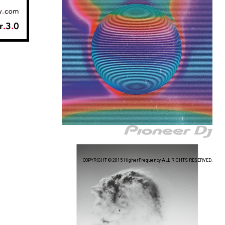
COPYRIGHT © 2015 HigherFrequency ALL RIGHTS RESERVED.