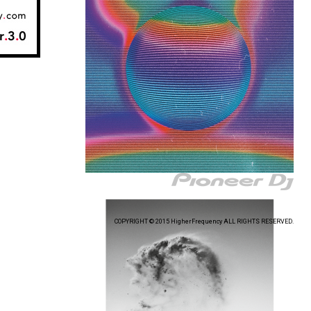
COPYRIGHT © 2015 HigherFrequency ALL RIGHTS RESERVED.