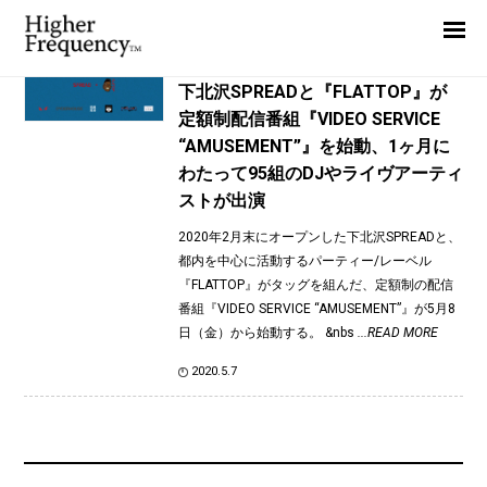
TAG: CHOUMAN
Home
News
News
下北沢SPREADと『FLATTOP』が
定額制配信番組『VIDEO SERVICE
Interview
“AMUSEMENT”』を始動、1ヶ月に
Highlight
わたって95組のDJやライヴアーティ
ストが出演
Report
2020年2月末にオープンした下北沢SPREADと、
都内を中心に活動するパーティー/レーベル
『FLATTOP』がタッグを組んだ、定額制の配信
番組『VIDEO SERVICE “AMUSEMENT”』が5月8
日（金）から始動する。 &nbs
...READ MORE
2020.5.7