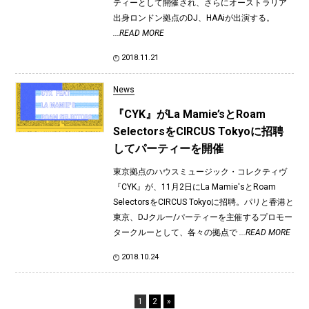
ティーとして開催され、さらにオーストラリア
出身ロンドン拠点のDJ、HAAiが出演する。
...READ MORE
2018.11.21
News
『CYK』がLa Mamie’sとRoam
SelectorsをCIRCUS Tokyoに招聘
してパーティーを開催
東京拠点のハウスミュージック・コレクティヴ
『CYK』が、11月2日にLa Mamie'sとRoam
SelectorsをCIRCUS Tokyoに招聘。パリと香港と
東京、DJクルー/パーティーを主催するプロモー
タークルーとして、各々の拠点で
...READ MORE
2018.10.24
1
2
»