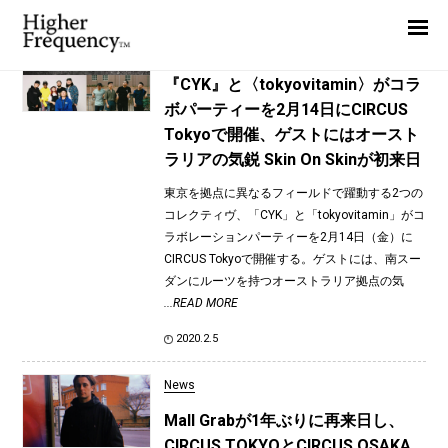
TAG: Naoki Takebayashi
Home
News
News
『CYK』と〈tokyovitamin〉がコラ
ボパーティーを2月14日にCIRCUS
Interview
Tokyoで開催、ゲストにはオースト
Highlight
ラリアの気鋭 Skin On Skinが初来日
Report
東京を拠点に異なるフィールドで躍動する2つの
コレクティヴ、「CYK」と「tokyovitamin」がコ
ラボレーションパーティーを2月14日（金）に
CIRCUS Tokyoで開催する。ゲストには、南スー
ダンにルーツを持つオーストラリア拠点の気
...READ MORE
2020.2.5
News
Mall Grabが1年ぶりに再来日し、
CIRCUS TOKYOとCIRCUS OSAKA