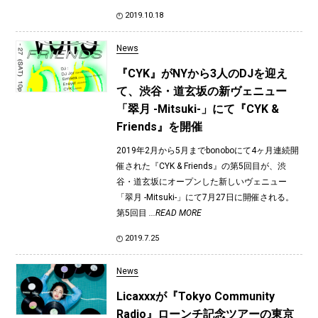
2019.10.18
News
『CYK』がNYから3人のDJを迎え
て、渋谷・道玄坂の新ヴェニュー
「翠月 -Mitsuki-」にて『CYK &
Friends』を開催
2019年2月から5月までbonoboにて4ヶ月連続開
催された『CYK & Friends』の第5回目が、渋
谷・道玄坂にオープンした新しいヴェニュー
「翠月 -Mitsuki-」にて7月27日に開催される。
第5回目
...READ MORE
2019.7.25
News
Licaxxxが『Tokyo Community
Radio』ローンチ記念ツアーの東京