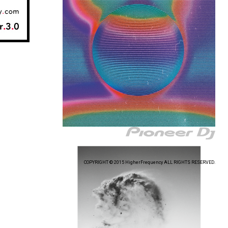
COPYRIGHT © 2015 HigherFrequency ALL RIGHTS RESERVED.