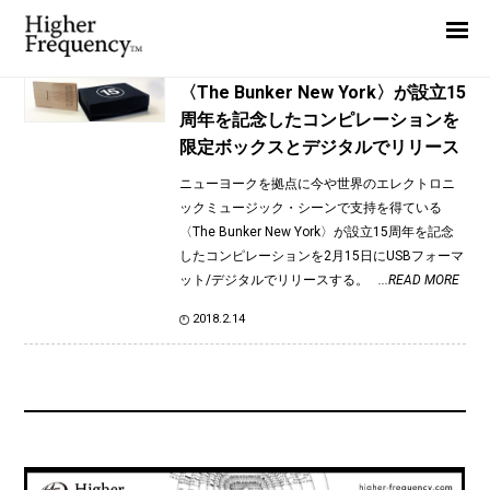
TAG: Jasen Loveland
Home
News
News
〈The Bunker New York〉が設立15
周年を記念したコンピレーションを
Interview
限定ボックスとデジタルでリリース
Highlight
ニューヨークを拠点に今や世界のエレクトロニ
Report
ックミュージック・シーンで支持を得ている
〈The Bunker New York〉が設立15周年を記念
したコンピレーションを2月15日にUSBフォーマ
ット/デジタルでリリースする。
...READ MORE
2018.2.14