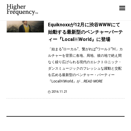
TAG: ZONE UNKNOWN
Home
News
News
Equiknoxxが12月に渋谷WWWにて
始動する最新型のベンチャーパーテ
Interview
ィー『Local￼World』に登場
Highlight
「始まる”ローカル”、繋がれば”ワールド”￼」カ
Report
ルチャーを背景に各地、局地、彼の地で絶え間
なく繰り広げられる現代のエレクトロニック・
ダンスミュージックのフレッシュな躍動と交配
を広める最新型のベンチャー・パーティー
『Local￼World』が
...READ MORE
2016.11.21