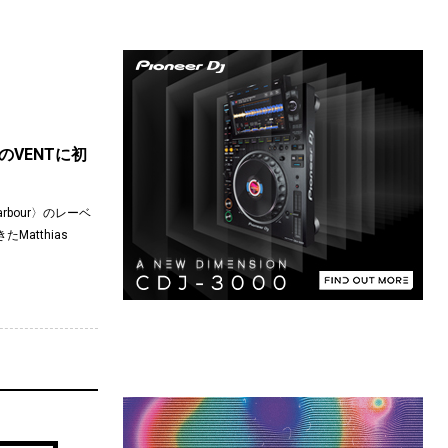
中旬のVENTに初
bour〉のレーベ
atthias