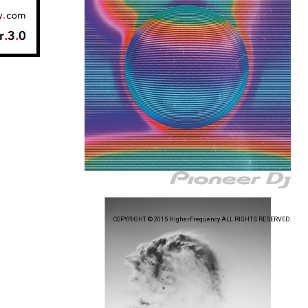
COPYRIGHT © 2015 HigherFrequency ALL RIGHTS RESERVED.