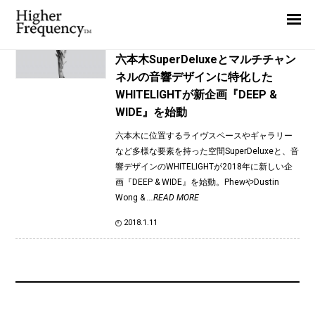
TAG: Gaiamamoo
Home
News
News
六本木SuperDeluxeとマルチチャン
ネルの音響デザインに特化した
Interview
WHITELIGHTが新企画『DEEP &
Highlight
WIDE』を始動
Report
六本木に位置するライヴスペースやギャラリー
など多様な要素を持った空間SuperDeluxeと、音
響デザインのWHITELIGHTが2018年に新しい企
画『DEEP & WIDE』を始動。PhewやDustin
Wong &
...READ MORE
2018.1.11