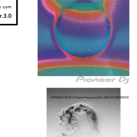
COPYRIGHT © 2015 HigherFrequency ALL RIGHTS RESERVED.