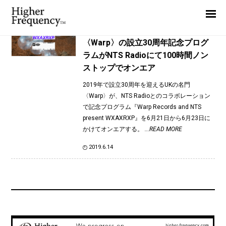
TAG: Gonjasufi
Home
News
News
〈Warp〉の設立30周年記念プログ
ラムがNTS Radioにて100時間ノン
Interview
ストップでオンエア
Highlight
2019年で設立30周年を迎えるUKの名門
Report
〈Warp〉が、NTS Radioとのコラボレーション
で記念プログラム『Warp Records and NTS
present WXAXRXP』を6月21日から6月23日に
かけてオンエアする。
...READ MORE
2019.6.14