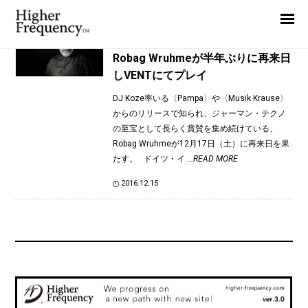
TAG: Robag Wruhme
Home
News
News
Robag Wruhmeが半年ぶりに再来日
しVENTにてプレイ
Interview
DJ Koze率いる〈Pampa〉や〈Musik Krause〉
Highlight
からのリリースで知られ、ジャーマン・テクノ
Report
の至宝として長らく賞賛を集め続けている、
Robag Wruhmeが12月17日（土）に再来日を果
たす。 ドイツ・イ
...READ MORE
2016.12.15