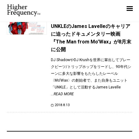
TAG: UNKLE
Home
News
News
UNKLEのJames Lavelleのキャリア
に迫ったドキュメンタリー映画
Interview
『The Man from Mo’Wax』が8月末
Highlight
に公開
Report
DJ ShadowやDJ Krushを世界に輩出してブレー
クビーツ/トリップホップをリードし、90年代シ
ーンに多大な影響をもたらしたレーベル
〈Mo'Wax〉の創始者で、また自身もユニット
「UNKLE」として活動するJames Lavelle
...READ MORE
2018.8.13