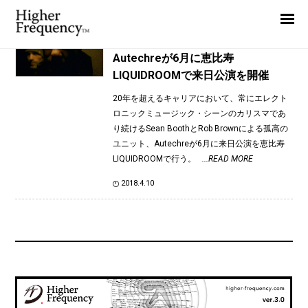
TAG: Andy Maddocks
Home
News
News
Autechreが6月に恵比寿
LIQUIDROOMで来日公演を開催
Interview
20年を超えるキャリアにおいて、常にエレクト
Highlight
ロニックミュージック・シーンのカリスマであ
Report
り続けるSean BoothとRob Brownによる孤高の
ユニット、Autechreが6月に来日公演を恵比寿
LIQUIDROOMで行う。
...READ MORE
2018.4.10