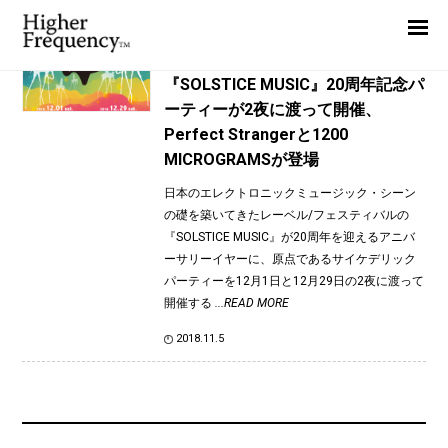
TAG: RAJA RAM
Home
News
News
『SOLSTICE MUSIC』20周年記念パ
ーティーが2夜に渡って開催、
Interview
Perfect Strangerと1200
Highlight
MICROGRAMSが登場
Report
日本のエレクトロニックミュージック・シーン
の礎を築いてきたレーベル/フェスティバルの
『SOLSTICE MUSIC』が20周年を迎えるアニバ
ーサリーイヤーに、原点であるサイケデリック
パーティーを12月1日と12月29日の2夜に渡って
開催する
...READ MORE
2018.11.5