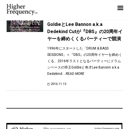
TAG: Goldie
Home
News
News
GoldieとLee Bannon a.k.a
Dedekind Cutが『DBS』の20周年イ
Interview
ヤーを締めくくるパーティーで競演
Highlight
1996年にスタートした「DRUM & BASS
Report
SESSIONS」＝『DBS』の20周年イヤーを締めく
くる、2016年ラストとなるパーティーにドラム
ンベースの帝王Goldieと奇才Lee Banonn a.k.a
Dedekind
...READ MORE
2016.11.15