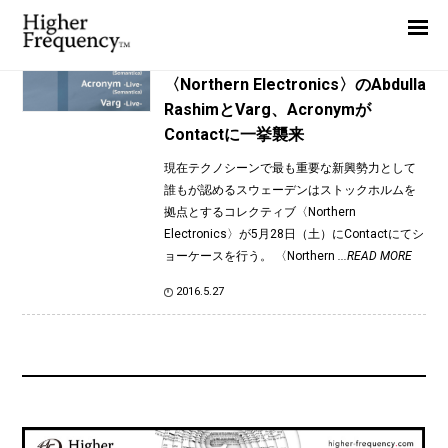
TAG: Abdulla Rashim
Home
News
News
〈Northern Electronics〉のAbdulla
RashimとVarg、Acronymが
Interview
Contactに一挙襲来
Highlight
現在テクノシーンで最も重要な新興勢力として
Report
誰もが認めるスウェーデンはストックホルムを
拠点とするコレクティブ〈Northern
Electronics〉が5月28日（土）にContactにてシ
ョーケースを行う。 〈Northern
...READ MORE
2016.5.27