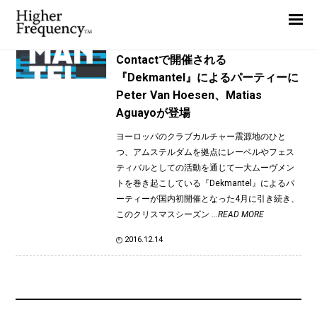
TAG: Dekmantel Soundsystem
Home
News
News
Contactで開催される
『Dekmantel』によるパーティーに
Interview
Peter Van Hoesen、Matias
Highlight
Aguayoが登場
Report
ヨーロッパのクラブカルチャー震源地のひと
つ、アムステルダムを拠点にレーベルやフェス
ティバルとしての活動を通じて一大ムーヴメン
トを巻き起こしている『Dekmantel』によるパ
ーティーが国内初開催となった4月に引き続き、
このクリスマスシーズン
...READ MORE
2016.12.14