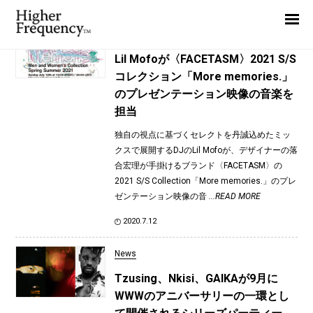
TAG: Nkisi
Home
News
News
Lil Mofoが〈FACETASM〉2021 S/S
コレクション「More memories.」
Interview
のプレゼンテーション映像の音楽を
Highlight
担当
Report
独自の視点に基づくセレクトを丹誠込めたミッ
クスで展開するDJのLil Mofoが、デザイナーの落
合宏理が手掛けるブランド〈FACETASM〉の
2021 S/S Collection「More memories.」のプレ
ゼンテーション映像の音
...READ MORE
2020.7.12
News
Tzusing、Nkisi、GAIKAが9月に
WWWのアニバーサリーの一環とし