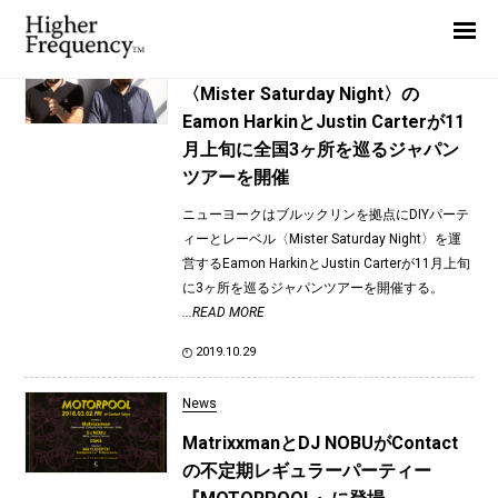
TAG: SHOWHEY
Home
News
News
〈Mister Saturday Night〉の
Eamon HarkinとJustin Carterが11
Interview
月上旬に全国3ヶ所を巡るジャパン
Highlight
ツアーを開催
Report
ニューヨークはブルックリンを拠点にDIYパーテ
ィーとレーベル〈Mister Saturday Night〉を運
営するEamon HarkinとJustin Carterが11月上旬
に3ヶ所を巡るジャパンツアーを開催する。
...READ MORE
2019.10.29
News
MatrixxmanとDJ NOBUがContact
の不定期レギュラーパーティー