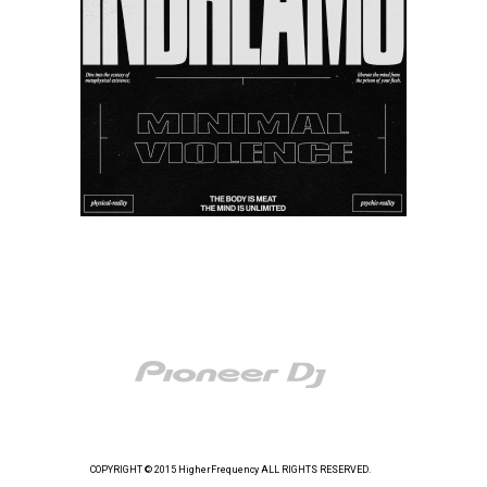
COPYRIGHT © 2015 HigherFrequency ALL RIGHTS RESERVED.