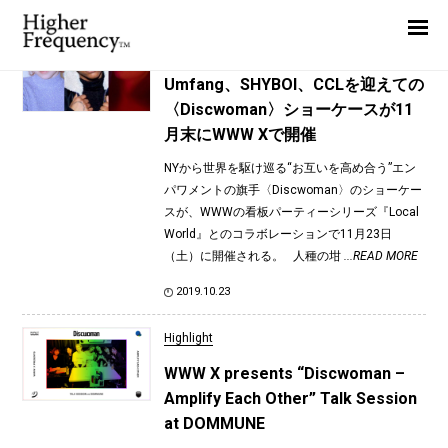
TAG: Umfang
Home
News
News
Umfang、SHYBOI、CCLを迎えての
〈Discwoman〉ショーケースが11
Interview
月末にWWW Xで開催
Highlight
NYから世界を駆け巡る“お互いを高め合う”エン
Report
パワメントの旗手〈Discwoman〉のショーケー
スが、WWWの看板パーティーシリーズ『Local
World』とのコラボレーションで11月23日
（土）に開催される。 人種の坩
...READ MORE
2019.10.23
Highlight
WWW X presents “Discwoman –
Amplify Each Other” Talk Session
at DOMMUNE