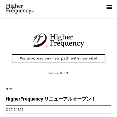
Home
News
Interview
Highlight
Report
NEWS
HigherFrequency リニューアルオープン！
2015.11.25