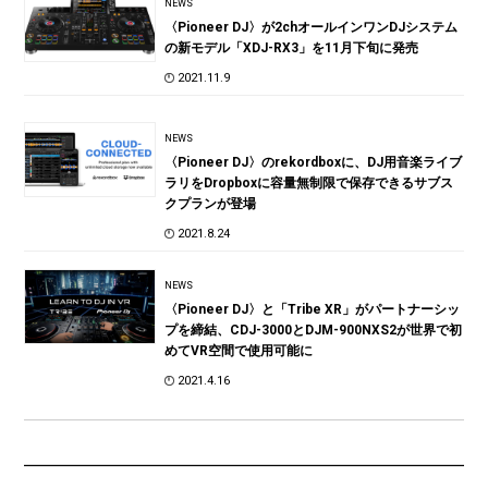
NEWS
〈Pioneer DJ〉が2chオールインワンDJシステム
の新モデル「XDJ-RX3」を11月下旬に発売
2021.11.9
NEWS
〈Pioneer DJ〉のrekordboxに、DJ用音楽ライブ
ラリをDropboxに容量無制限で保存できるサブス
クプランが登場
2021.8.24
NEWS
〈Pioneer DJ〉と「Tribe XR」がパートナーシッ
プを締結、CDJ-3000とDJM-900NXS2が世界で初
めてVR空間で使用可能に
2021.4.16