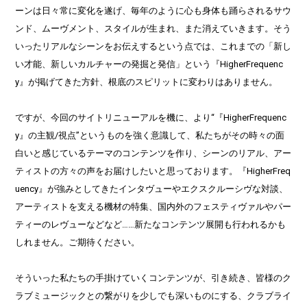
ーンは日々常に変化を遂げ、毎年のように心も身体も踊らされるサウ
ンド、ムーヴメント、スタイルが生まれ、また消えていきます。そう
いったリアルなシーンをお伝えするという点では、これまでの「新し
い才能、新しいカルチャーの発掘と発信」という『HigherFrequenc
y』が掲げてきた方針、根底のスピリットに変わりはありません。
ですが、今回のサイトリニューアルを機に、より“『HigherFrequenc
y』の主観/視点”というものを強く意識して、私たちがその時々の面
白いと感じているテーマのコンテンツを作り、シーンのリアル、アー
ティストの方々の声をお届けしたいと思っております。『HigherFreq
uency』が強みとしてきたインタヴューやエクスクルーシヴな対談、
アーティストを支える機材の特集、国内外のフェスティヴァルやパー
ティーのレヴューなどなど……新たなコンテンツ展開も行われるかも
しれません。ご期待ください。
そういった私たちの手掛けていくコンテンツが、引き続き、皆様のク
ラブミュージックとの繋がりを少しでも深いものにする、クラブライ