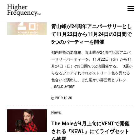
TAG: Satoshi Matsui
Home
News
News
青山蜂が24周年アニバーサリーとし
て11月22日から11月24日の3日間で
Interview
5つのパーティーを開催
Highlight
都内屈指の老舗箱、青山蜂が24周年記念アニバ
Report
ーサリーパーティーを、11月22日（金）から11
月24日（日）の3日間で5公演開催する。 3層か
らなるフロアそれぞれがストリート色を異なる
色合いで演出し、また暖かい雰囲気とフレン
...READ MORE
2019.10.30
News
The Moleが4月上旬にVENTで開催
される『KEWL』にてライヴセット
を披露