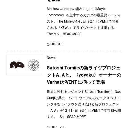
Mathew Jonsonの盟友にして〈Maybe
Tomorrow〉を主宰するカナダの最重要アーティ
スト、The Moleが4月5日（金）にVENTで開催
される『KEWL』でライヴセットを披露する。
The Mol
...READ MORE
2019.3.5
News
Satoshi Tomiieの新ライヴプロジェ
クトA_Aと、〈yoyaku〉オーナーの
VarhatがVENTに揃って登場
世界に誇れるレジェンドSatoshi Tomiieが、Nao
Gunjiと共に、ハードウェアのみでエクスペリメ
ンタルなライフヴを繰り広げる新プロジェクト
「A_A」を12月14日（金）にVENTで本邦初公開
する。 Sa
...READ MORE
2018.12.11