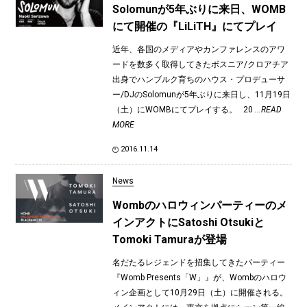
Solomunが5年ぶりに来日、WOMB
にて開催の『LiLiTH』にてプレイ
近年、各国のメディアやカンファレンスのアワ
ードを数多く取得してきたボスニア/クロアチア
出身でハンブルク育ちのハウス・プロデューサ
ー/DJのSolomunが5年ぶりに来日し、11月19日
（土）にWOMBにてプレイする。 20
...READ
MORE
2016.11.14
News
Wombのハロウィンパーティーのメ
インアクトにSatoshi Otsukiと
Tomoki Tamuraが登場
名だたるレジェンドを招集してきたパーティー
『Womb Presents「W」』が、Wombのハロウ
ィン企画として10月29日（土）に開催される。