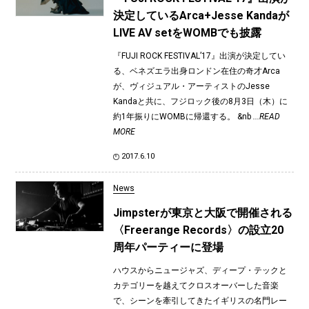
決定しているArca+Jesse Kandaが
LIVE AV setをWOMBでも披露
『FUJI ROCK FESTIVAL’17』出演が決定してい
る、ベネズエラ出身ロンドン在住の奇才Arca
が、ヴィジュアル・アーティストのJesse
Kandaと共に、フジロック後の8月3日（木）に
約1年振りにWOMBに帰還する。 &nb
...READ
MORE
2017.6.10
News
Jimpsterが東京と大阪で開催される
〈Freerange Records〉の設立20
周年パーティーに登場
ハウスからニュージャズ、ディープ・テックと
カテゴリーを越えてクロスオーバーした音楽
で、シーンを牽引してきたイギリスの名門レー