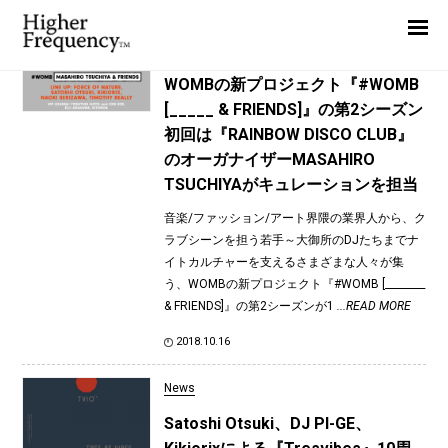
TAG: WOMB
Home
News
News
WOMBの新プロジェクト『#WOMB
[_____ & FRIENDS]』の第2シーズン
Interview
初回は『RAINBOW DISCO CLUB』
Highlight
のオーガナイザーMASAHIRO
TSUCHIYAがキュレーションを担当
Report
音楽/ファッション/アート界隈の業界人から、ク
ラブシーンを担う若手～大御所のDJたちまでナ
イトカルチャーを支えるさまざまな人々が集
う、WOMBの新プロジェクト『#WOMB [________
& FRIENDS]』の第2シーズンが1
...READ MORE
2018.10.16
News
Satoshi Otsuki、DJ PI-GE、