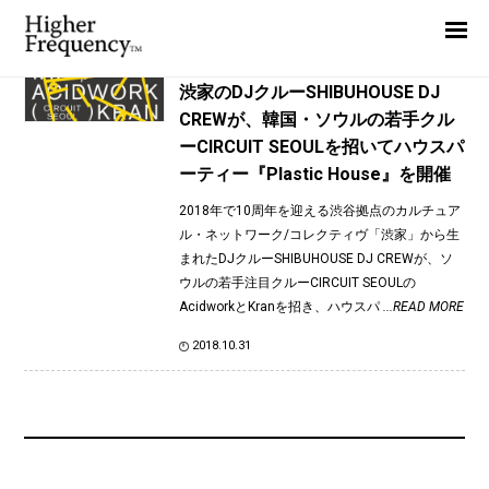
TAG: SHIBUHOUSE DJ CREW
Home
News
News
渋家のDJクルーSHIBUHOUSE DJ
CREWが、韓国・ソウルの若手クル
Interview
ーCIRCUIT SEOULを招いてハウスパ
Highlight
ーティー『Plastic House』を開催
Report
2018年で10周年を迎える渋谷拠点のカルチュア
ル・ネットワーク/コレクティヴ「渋家」から生
まれたDJクルーSHIBUHOUSE DJ CREWが、ソ
ウルの若手注目クルーCIRCUIT SEOULの
AcidworkとKranを招き、ハウスパ
...READ MORE
2018.10.31