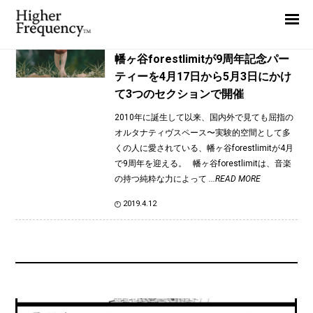
TAG: CMBB
Home
News
News
幡ヶ谷forestlimitが9周年記念パー
ティーを4月17日から5月3日にかけ
Interview
て3つのセクションで開催
Highlight
2010年に誕生して以来、国内外で見ても屈指の
Report
オルタナティヴスペース〜実験的空間として多
くの人に愛されている、幡ヶ谷forestlimitが4月
で9周年を迎える。 幡ヶ谷forestlimitは、音楽
の持つ純粋な力によって
...READ MORE
2019.4.12