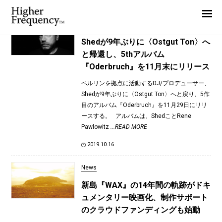
TAG: WAX
Home
News
News
Shedが9年ぶりに〈Ostgut Ton〉へ
と帰還し、5thアルバム
Interview
『Oderbruch』を11月末にリリース
Highlight
ベルリンを拠点に活動するDJ/プロデューサー、
Report
Shedが9年ぶりに〈Ostgut Ton〉へと戻り、5作
目のアルバム『Oderbruch』を11月29日にリリ
ースする。 アルバムは、ShedことRene
Pawlowitz
...READ MORE
2019.10.16
News
新島『WAX』の14年間の軌跡がドキ
ュメンタリー映画化、制作サポート
のクラウドファンディングも始動