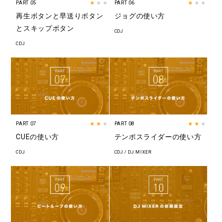
PART 05
★
★★
PART 06
★
★★
再生ボタンと早送りボタン
ジョグの使い方
とスキップボタン
CDJ
CDJ
PART 07
★★
★
PART 08
★★
★
CUEの使い方
テンポスライダーの使い方
CDJ
CDJ / DJ MIXER