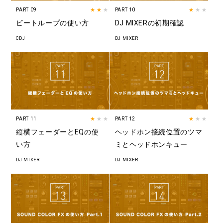
PART 09
★★
★
PART 10
★
★★
ビートループの使い方
DJ MIXERの初期確認
CDJ
DJ MIXER
PART 11
★
★★
PART 12
★
★★
縦横フェーダーとEQの使
ヘッドホン接続位置のツマ
い方
ミとヘッドホンキュー
DJ MIXER
DJ MIXER