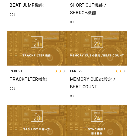
BEAT JUMP機能
SHORT CUT機能 /
SEARCH機能
CDJ
CDJ
PART 21
★★
★
PART 22
★★
★
TRACKFILTER機能
MEMORY CUEの設定 /
BEAT COUNT
CDJ
CDJ