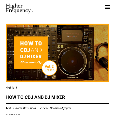
Home
News
Interview
Highlight
Report
Highlight
HOW TO CDJ AND DJ MIXER
Text :
Hiromi Matsubara
Video :
Shotaro Miyajima