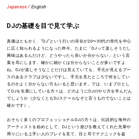
Japanese /
English
DJの基礎を目で見て学ぶ
真価はともかく、“DJ”という行いの存在が20〜30代の世代を中心
に広く知られるようになった昨今。たまに「DJって楽しそうだし
興味はあるんだけど、どうやったら良いか分からない」という言
葉を耳にします。確かに細かくは分からないことが多いですよ
ね。DJが楽しそうなことだけは見えていても、手元が見えるブー
スのあるクラブは少ないですし、手元を見たところで何をしてい
るのかよく分からない方もいると思います。では、いまプロとし
てDJを生業にしている方々は、どのようにDJのやり方を学んだん
でしょうか（少なくともDJスクールなぞと言うものでないことは
確かです）。
おそらく多くのプロフェッショナルDJの方々は、伝説的な海外の
アーティストを始めとして、DJという遊びを教えてくれた先輩や
周りにいる上手い人のプレイを見て、目と耳でテクニックを盗