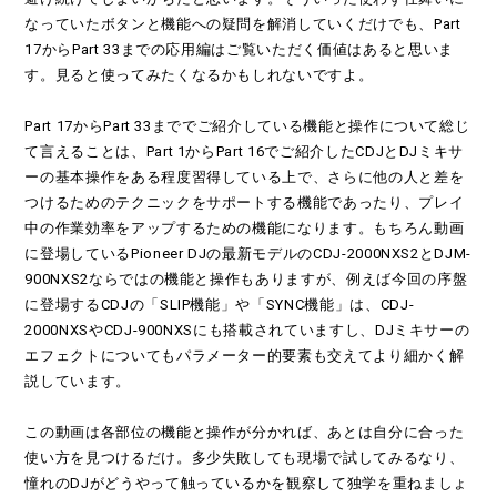
なっていたボタンと機能への疑問を解消していくだけでも、Part
17からPart 33までの応用編はご覧いただく価値はあると思いま
す。見ると使ってみたくなるかもしれないですよ。
Part 17からPart 33まででご紹介している機能と操作について総じ
て言えることは、Part 1からPart 16でご紹介したCDJとDJミキサ
ーの基本操作をある程度習得している上で、さらに他の人と差を
つけるためのテクニックをサポートする機能であったり、プレイ
中の作業効率をアップするための機能になります。もちろん動画
に登場しているPioneer DJの最新モデルのCDJ-2000NXS2とDJM-
900NXS2ならではの機能と操作もありますが、例えば今回の序盤
に登場するCDJの「SLIP機能」や「SYNC機能」は、CDJ-
2000NXSやCDJ-900NXSにも搭載されていますし、DJミキサーの
エフェクトについてもパラメーター的要素も交えてより細かく解
説しています。
この動画は各部位の機能と操作が分かれば、あとは自分に合った
使い方を見つけるだけ。多少失敗しても現場で試してみるなり、
憧れのDJがどうやって触っているかを観察して独学を重ねましょ