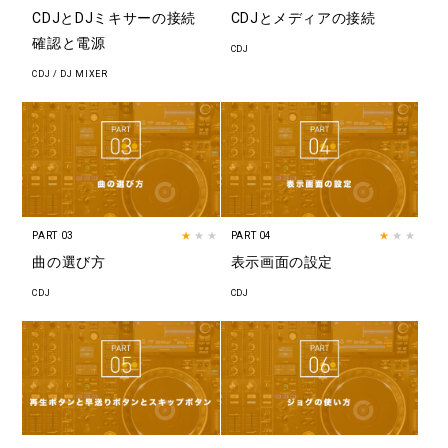
CDJとDJミキサーの接続
CDJとメディアの接続
確認と電源
CDJ
CDJ / DJ MIXER
PART 03
★
★★
PART 04
★
★★
曲の選び方
表示画面の設定
CDJ
CDJ