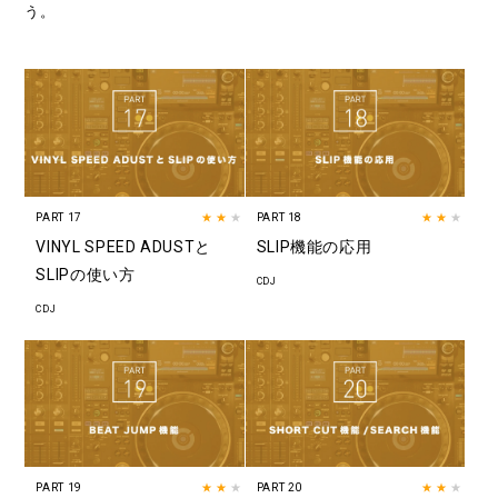
う。
PART 17
★★
★
PART 18
★★
★
VINYL SPEED ADUSTと
SLIP機能の応用
SLIPの使い方
CDJ
CDJ
PART 19
★★
★
PART 20
★★
★