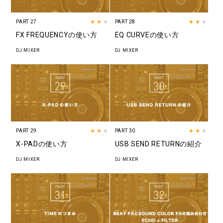
PART 27
★★
★
PART 28
★★
★
FX FREQUENCYの使い方
EQ CURVEの使い方
DJ MIXER
DJ MIXER
PART 29
★★
★
PART 30
★★
★
X-PADの使い方
USB SEND RETURNの紹介
DJ MIXER
DJ MIXER