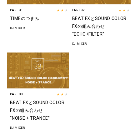
PART 31
★★
★
PART 32
★★
★
TIMEのつまみ
BEAT FXとSOUND COLOR
FXの組み合わせ
DJ MIXER
“ECHO+FILTER”
DJ MIXER
PART 33
★★
★
BEAT FXとSOUND COLOR
FXの組み合わせ
“NOISE + TRANCE”
DJ MIXER