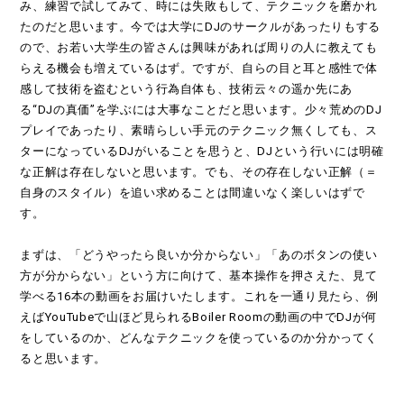
み、練習で試してみて、時には失敗もして、テクニックを磨かれ
たのだと思います。今では大学にDJのサークルがあったりもする
ので、お若い大学生の皆さんは興味があれば周りの人に教えても
らえる機会も増えているはず。ですが、自らの目と耳と感性で体
感して技術を盗むという行為自体も、技術云々の遥か先にあ
る“DJの真価”を学ぶには大事なことだと思います。少々荒めのDJ
プレイであったり、素晴らしい手元のテクニック無くしても、ス
ターになっているDJがいることを思うと、DJという行いには明確
な正解は存在しないと思います。でも、その存在しない正解（＝
自身のスタイル）を追い求めることは間違いなく楽しいはずで
す。
まずは、「どうやったら良いか分からない」「あのボタンの使い
方が分からない」という方に向けて、基本操作を押さえた、見て
学べる16本の動画をお届けいたします。これを一通り見たら、例
えばYouTubeで山ほど見られるBoiler Roomの動画の中でDJが何
をしているのか、どんなテクニックを使っているのか分かってく
ると思います。