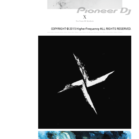
COPYRIGHT © 2015 HigherFrequency ALL RIGHTS RESERVED.